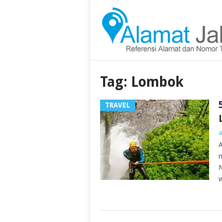
Tag:
Lombok
TRAVEL
a
A
n
N
w