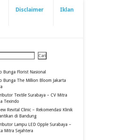
Disclaimer
Iklan
Cari
o Bunga Florist Nasional
o Bunga The Million Bloom Jakarta
ra
ributor Textile Surabaya – CV Mitra
ia Texindo
ew Revital Clinic – Rekomendasi Klinik
antikan di Bandung
tributor Lampu LED Opple Surabaya –
ka Mitra Sejahtera