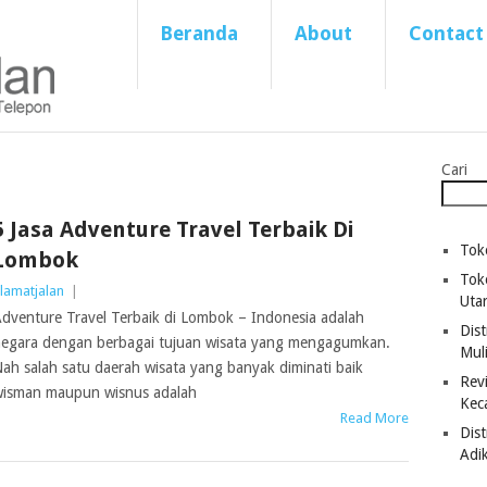
Beranda
About
Contact
Cari
5 Jasa Adventure Travel Terbaik Di
Tok
Lombok
Tok
lamatjalan
|
Uta
dventure Travel Terbaik di Lombok – Indonesia adalah
Dist
egara dengan berbagai tujuan wisata yang mengagumkan.
Mul
ah salah satu daerah wisata yang banyak diminati baik
Revi
isman maupun wisnus adalah
Kec
Read More
Dis
Adi