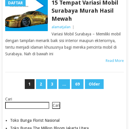
15 Tempat Variasi Mobil
DAFTAR
Surabaya Murah Hasil
Mewah
alamatjalan
|
Variasi Mobil Surabaya – Memiliki mobil
dengan tampilan menarik baik sisi interior maupun ekteriornya,
tentu menjadi idaman khususnya bagi mereka pencinta mobil di
Surabaya. Nah di bawah ini
Read More
Paginasi
1
2
3
…
69
Older
Pos
Cari
Cari
Toko Bunga Florist Nasional
Toko Bunga The Million Bloom Jakarta Utara