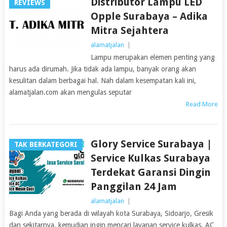
Distributor Lampu LED
REVIEWS
Opple Surabaya – Adika
Mitra Sejahtera
alamatjalan
|
Lampu merupakan elemen penting yang
harus ada dirumah. Jika tidak ada lampu, banyak orang akan
kesulitan dalam berbagai hal. Nah dalam kesempatan kali ini,
alamatjalan.com akan mengulas seputar
Read More
Glory Service Surabaya |
TAK BERKATEGORI
Service Kulkas Surabaya
Terdekat Garansi Dingin
Panggilan 24 Jam
alamatjalan
|
Bagi Anda yang berada di wilayah kota Surabaya, Sidoarjo, Gresik
dan sekitarnya, kemudian ingin mencari layanan service kulkas, AC