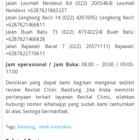
Jalan Leumah Nendeut 84 (022) 2005484) Leumah
Nendeut: +6287821863227
Jalan Lengkong Kecil 14 (022) 4207695) Lengkong Kecil:
+6287821466811
Jalan Buah Batu 73 (022) 87342224) Buah Batu:
+6287821466828
Jalan Rajawali Barat 7 (022) 20571111) Rajawali:
+6287822770611
Jam operasional / Jam Buka:
08.00 – 20.00 / 09.00-
17.00
Demikian yang dapat kami bagikan mengenai sedikit
review Revital Clinic Bandung. Jika Anda memiliki
pertanyaan terkait layanan Revital Clinic, silahkan
hubungi nomor whatsapp yang sudah kami cantumkan
di atas. Semoga bermanfaat.
Tags:
Bandung
,
Klinik Kecantikan