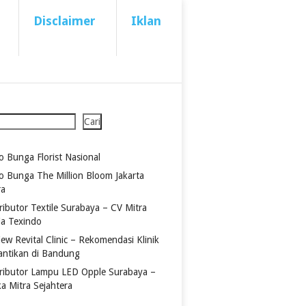
Disclaimer
Iklan
Cari
o Bunga Florist Nasional
o Bunga The Million Bloom Jakarta
ra
ributor Textile Surabaya – CV Mitra
ia Texindo
ew Revital Clinic – Rekomendasi Klinik
antikan di Bandung
tributor Lampu LED Opple Surabaya –
ka Mitra Sejahtera