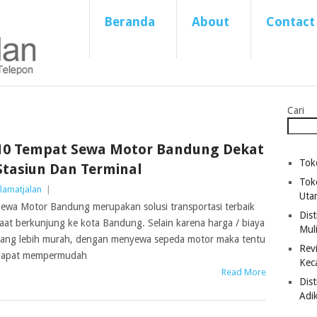
Beranda
About
Contact
Cari
10 Tempat Sewa Motor Bandung Dekat
Tok
Stasiun Dan Terminal
Tok
lamatjalan
|
Uta
ewa Motor Bandung merupakan solusi transportasi terbaik
Dist
aat berkunjung ke kota Bandung. Selain karena harga / biaya
Mul
ang lebih murah, dengan menyewa sepeda motor maka tentu
Revi
dapat mempermudah
Kec
Read More
Dis
Adi