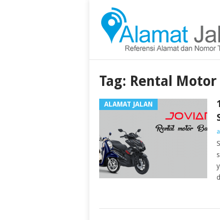
Tag:
Rental Motor
ALAMAT JALAN
a
S
s
y