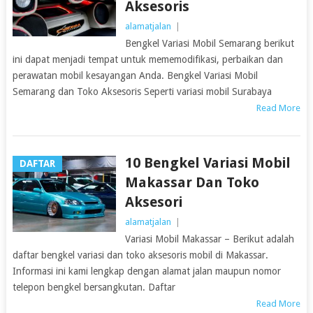
Aksesoris
alamatjalan
|
Bengkel Variasi Mobil Semarang berikut
ini dapat menjadi tempat untuk mememodifikasi, perbaikan dan
perawatan mobil kesayangan Anda. Bengkel Variasi Mobil
Semarang dan Toko Aksesoris Seperti variasi mobil Surabaya
Read More
10 Bengkel Variasi Mobil
DAFTAR
Makassar Dan Toko
Aksesori
alamatjalan
|
Variasi Mobil Makassar – Berikut adalah
daftar bengkel variasi dan toko aksesoris mobil di Makassar.
Informasi ini kami lengkap dengan alamat jalan maupun nomor
telepon bengkel bersangkutan. Daftar
Read More