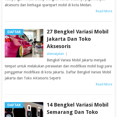
aksesoris dan berbagai sparepart mobil di kota Medan.
Read More
27 Bengkel Variasi Mobil
DAFTAR
Jakarta Dan Toko
Aksesoris
alamatjalan
|
Bengkel Variasi Mobil Jakarta menjadi
tempat untuk melakukan perawatan dan modifikasi mobil bagi para
penggemar modifikasi di kota Jakarta. Daftar Bengkel Variasi Mobil
Jakarta dan Toko AKsesoris Seperti
Read More
14 Bengkel Variasi Mobil
DAFTAR
Semarang Dan Toko