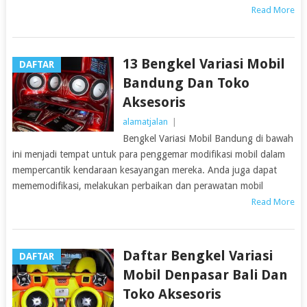
Read More
13 Bengkel Variasi Mobil
DAFTAR
Bandung Dan Toko
Aksesoris
alamatjalan
|
Bengkel Variasi Mobil Bandung di bawah
ini menjadi tempat untuk para penggemar modifikasi mobil dalam
mempercantik kendaraan kesayangan mereka. Anda juga dapat
mememodifikasi, melakukan perbaikan dan perawatan mobil
Read More
Daftar Bengkel Variasi
DAFTAR
Mobil Denpasar Bali Dan
Toko Aksesoris