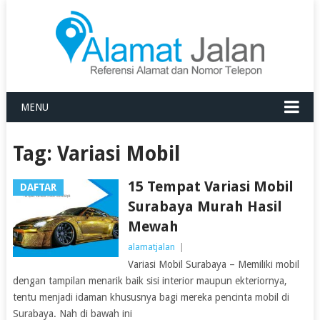
MENU
Tag:
Variasi Mobil
15 Tempat Variasi Mobil
DAFTAR
Surabaya Murah Hasil
Mewah
alamatjalan
|
Variasi Mobil Surabaya – Memiliki mobil
dengan tampilan menarik baik sisi interior maupun ekteriornya,
tentu menjadi idaman khususnya bagi mereka pencinta mobil di
Surabaya. Nah di bawah ini