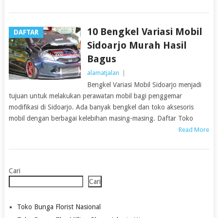
10 Bengkel Variasi Mobil
DAFTAR
Sidoarjo Murah Hasil
Bagus
alamatjalan
|
Bengkel Variasi Mobil Sidoarjo menjadi
tujuan untuk melakukan perawatan mobil bagi penggemar
modifikasi di Sidoarjo. Ada banyak bengkel dan toko aksesoris
mobil dengan berbagai kelebihan masing-masing. Daftar Toko
Read More
Cari
Cari
Toko Bunga Florist Nasional