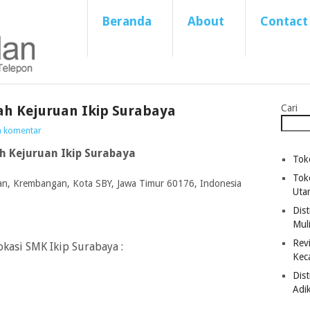
Beranda
About
Contact
h Kejuruan Ikip Surabaya
Cari
a komentar
 Kejuruan Ikip Surabaya
Tok
Tok
an, Krembangan, Kota SBY, Jawa Timur 60176, Indonesia
Uta
Dist
Mul
Revi
okasi SMK Ikip Surabaya :
Kec
Dis
Adi