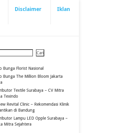
Disclaimer
Iklan
Cari
o Bunga Florist Nasional
o Bunga The Million Bloom Jakarta
ra
ributor Textile Surabaya – CV Mitra
ia Texindo
ew Revital Clinic – Rekomendasi Klinik
antikan di Bandung
tributor Lampu LED Opple Surabaya –
ka Mitra Sejahtera