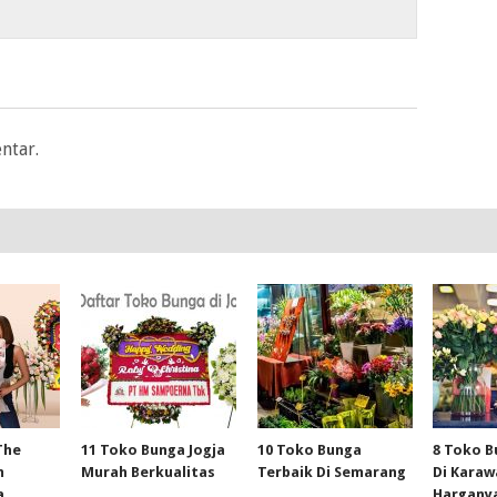
ntar.
The
11 Toko Bunga Jogja
10 Toko Bunga
8 Toko B
m
Murah Berkualitas
Terbaik Di Semarang
Di Kara
a
Hargany