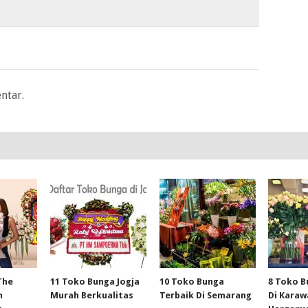
ntar.
The
11 Toko Bunga Jogja
10 Toko Bunga
8 Toko B
m
Murah Berkualitas
Terbaik Di Semarang
Di Kara