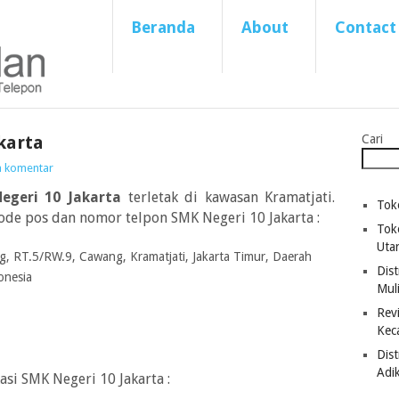
Beranda
About
Contact
karta
Cari
a komentar
egeri 10 Jakarta
terletak di kawasan Kramatjati.
Tok
kode pos dan nomor telpon SMK Negeri 10 Jakarta :
Tok
Uta
g, RT.5/RW.9, Cawang, Kramatjati, Jakarta Timur, Daerah
Dist
onesia
Mul
Revi
Kec
Dis
Adi
asi SMK Negeri 10 Jakarta :