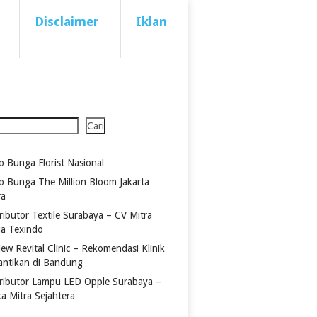
Disclaimer
Iklan
Cari
o Bunga Florist Nasional
o Bunga The Million Bloom Jakarta
ra
ributor Textile Surabaya – CV Mitra
ia Texindo
ew Revital Clinic – Rekomendasi Klinik
antikan di Bandung
tributor Lampu LED Opple Surabaya –
ka Mitra Sejahtera