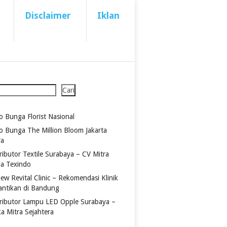
Disclaimer
Iklan
Cari
o Bunga Florist Nasional
o Bunga The Million Bloom Jakarta
ra
ributor Textile Surabaya – CV Mitra
ia Texindo
ew Revital Clinic – Rekomendasi Klinik
antikan di Bandung
tributor Lampu LED Opple Surabaya –
ka Mitra Sejahtera