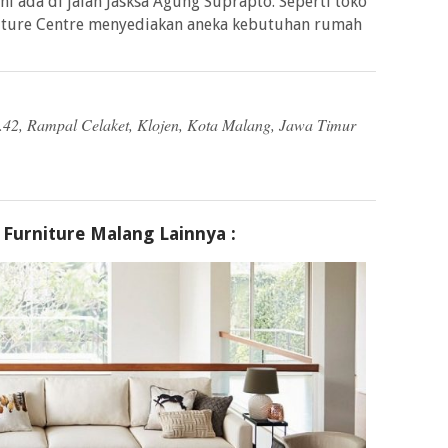
ni ada di jalan Jasksa Agung Suprapto. Seperti toko
niture Centre menyediakan aneka kebutuhan rumah
o.42, Rampal Celaket, Klojen, Kota Malang, Jawa Timur
 Furniture Malang Lainnya :