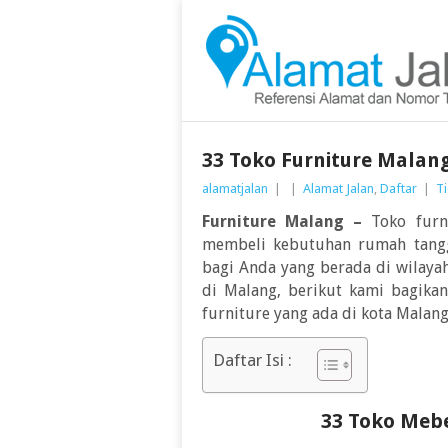
33 Toko Furniture Malan
alamatjalan
|
|
Alamat Jalan
,
Daftar
|
T
Furniture Malang –
Toko fur
membeli kebutuhan rumah tangga
bagi Anda yang berada di wilaya
di Malang, berikut kami bagika
furniture yang ada di kota Malang
Daftar Isi :
33 Toko Mebe