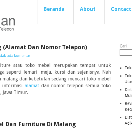
Beranda
About
Contact
g (Alamat Dan Nomor Telepon)
Cari
idak ada komentar
niture atau toko mebel merupakan tempat untuk
Tok
 seperti lemari, meja, kursi dan sejenisnya. Nah
Tok
h malang dan kebetulan sedang mencari toko mebel
Uta
n informasi
alamat
dan nomor telepon semua toko
Dist
, Jawa Timur.
Mul
Revi
Kec
Dis
l Dan Furniture Di Malang
Adi