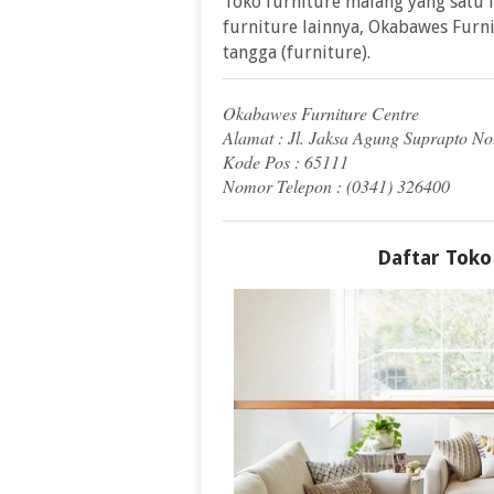
Toko furniture malang yang satu i
furniture lainnya, Okabawes Fur
tangga (furniture).
Okabawes Furniture Centre
Alamat : Jl. Jaksa Agung Suprapto N
Kode Pos : 65111
Nomor Telepon : (0341) 326400
Daftar Toko