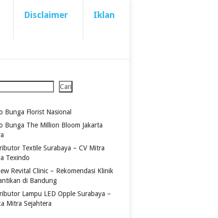
Disclaimer
Iklan
Cari
o Bunga Florist Nasional
o Bunga The Million Bloom Jakarta
ra
ributor Textile Surabaya – CV Mitra
ia Texindo
ew Revital Clinic – Rekomendasi Klinik
antikan di Bandung
tributor Lampu LED Opple Surabaya –
ka Mitra Sejahtera