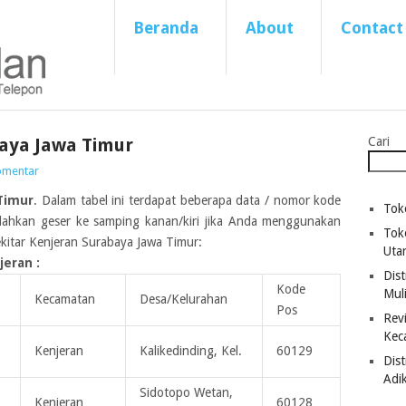
Beranda
About
Contact
aya Jawa Timur
Cari
omentar
Timur
. Dalam tabel ini terdapat beberapa data / nomor kode
Tok
ilahkan geser ke samping kanan/kiri jika Anda menggunakan
Tok
kitar Kenjeran Surabaya Jawa Timur:
Uta
eran :
Dist
Kode
Mul
Kecamatan
Desa/Kelurahan
Pos
Revi
Kec
Kenjeran
Kalikedinding, Kel.
60129
Dis
Adi
Sidotopo Wetan,
Kenjeran
60128