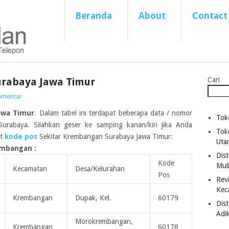
Beranda
About
Contact
rabaya Jawa Timur
Cari
omentar
awa Timur
. Dalam tabel ini terdapat beberapa data / nomor
Tok
rabaya. Silahkan geser ke samping kanan/kiri jika Anda
Tok
at
kode pos
Sekitar Krembangan Surabaya Jawa Timur:
Uta
mbangan :
Dist
Kode
Mul
Kecamatan
Desa/Kelurahan
Pos
Revi
Kec
Krembangan
Dupak, Kel.
60179
Dis
Adi
Morokrembangan,
Krembangan
60178