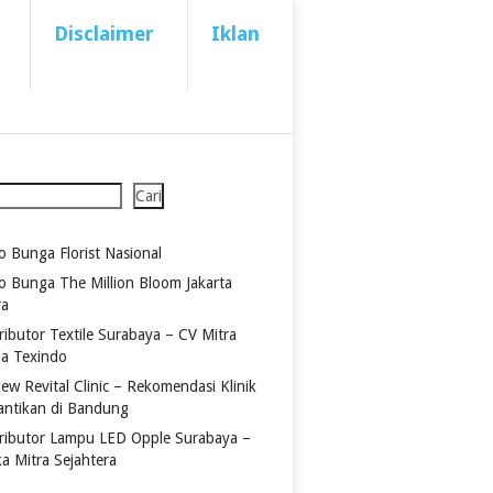
Disclaimer
Iklan
Cari
o Bunga Florist Nasional
o Bunga The Million Bloom Jakarta
ra
ributor Textile Surabaya – CV Mitra
ia Texindo
ew Revital Clinic – Rekomendasi Klinik
antikan di Bandung
tributor Lampu LED Opple Surabaya –
ka Mitra Sejahtera