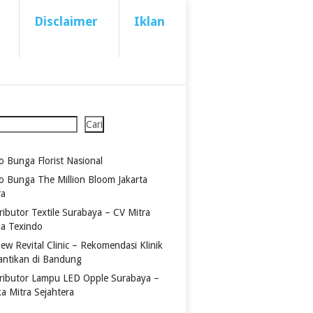
Disclaimer
Iklan
Cari
o Bunga Florist Nasional
o Bunga The Million Bloom Jakarta
ra
ributor Textile Surabaya – CV Mitra
ia Texindo
ew Revital Clinic – Rekomendasi Klinik
antikan di Bandung
tributor Lampu LED Opple Surabaya –
ka Mitra Sejahtera