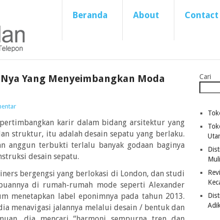
Beranda
About
Contact
u-Nya Yang Menyeimbangkan Moda
Cari
mentar
Tok
ertimbangkan karir dalam bidang arsitektur yang
Tok
n struktur, itu adalah desain sepatu yang berlaku.
Uta
dan anggun terbukti terlalu banyak godaan baginya
Dist
struksi desain sepatu.
Mul
Revi
iners bergengsi yang berlokasi di London, dan studi
Kec
uannya di rumah-rumah mode seperti Alexander
um menetapkan label eponimnya pada tahun 2013.
Dis
Adi
dia menavigasi jalannya melalui desain / bentuk dan
emuan, dia mencari “harmoni sempurna tren dan