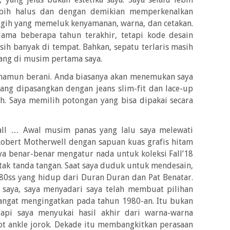
ebih halus dan dengan demikian memperkenalkan
ggih yang memeluk kenyamanan, warna, dan cetakan.
lama beberapa tahun terakhir, tetapi kode desain
sih banyak di tempat. Bahkan, sepatu terlaris masih
cang di musim pertama saya.
 namun berani. Anda biasanya akan menemukan saya
ng dipasangkan dengan jeans slim-fit dan lace-up
h. Saya memilih potongan yang bisa dipakai secara
Fall … Awal musim panas yang lalu saya melewati
obert Motherwell dengan sapuan kuas grafis hitam
a benar-benar mengatur nada untuk koleksi Fall’18
tak tanda tangan. Saat saya duduk untuk mendesain,
80ss yang hidup dari Duran Duran dan Pat Benatar.
a saya, saya menyadari saya telah membuat pilihan
sangat mengingatkan pada tahun 1980-an. Itu bukan
tapi saya menyukai hasil akhir dari warna-warna
bot ankle jorok. Dekade itu membangkitkan perasaan