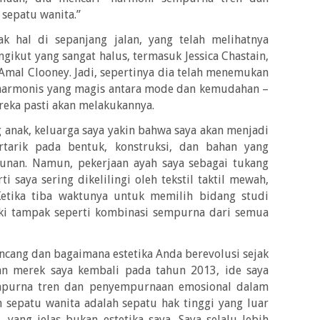
sepatu wanita.”
 hal di sepanjang jalan, yang telah melihatnya
ikut yang sangat halus, termasuk Jessica Chastain,
mal Clooney. Jadi, sepertinya dia telah menemukan
 harmonis yang magis antara mode dan kemudahan –
reka pasti akan melakukannya.
anak, keluarga saya yakin bahwa saya akan menjadi
ertarik pada bentuk, konstruksi, dan bahan yang
nan. Namun, pekerjaan ayah saya sebagai tukang
ti saya sering dikelilingi oleh tekstil taktil mewah,
Ketika tiba waktunya untuk memilih bidang studi
kaki tampak seperti kombinasi sempurna dari semua
cang dan bagaimana estetika Anda berevolusi sejak
kan merek saya kembali pada tahun 2013, ide saya
purna tren dan penyempurnaan emosional dalam
en sepatu wanita adalah sepatu hak tinggi yang luar
 yang jelas bukan estetika saya. Saya selalu lebih