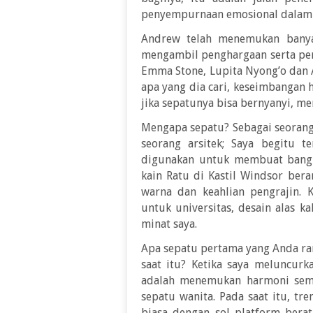
penyempurnaan emosional dalam 
Andrew telah menemukan banyak
mengambil penghargaan serta peng
Emma Stone, Lupita Nyong’o dan A
apa yang dia cari, keseimbangan
jika sepatunya bisa bernyanyi, me
Mengapa sepatu? Sebagai seorang 
seorang arsitek; Saya begitu t
digunakan untuk membuat bangu
kain Ratu di Kastil Windsor berar
warna dan keahlian pengrajin. 
untuk universitas, desain alas 
minat saya.
Apa sepatu pertama yang Anda ran
saat itu? Ketika saya meluncur
adalah menemukan harmoni sem
sepatu wanita. Pada saat itu, tr
biasa dengan sol platform berat,