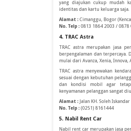
yang diajukan cukup mudah ka
identitas dan kartu keluarga saja.
Alamat :
Cimanggu, Bogor (Kencan
No. Telp :
0813 1864 2003 / 0878
4. TRAC Astra
TRAC astra merupakan jasa pe
berpengalaman dan terpercaya. Di
mulai dari Avanza, Xenia, Innova, 
TRAC astra menyewakan kendar
sesuai dengan kebutuhan pelangg
dan kondisi mobil agar teta
kenyamanan pelanggan sangat di
Alamat :
Jalan KH. Soleh Iskandar
No. Telp :
(0251) 8161444
5. Nabil Rent Car
Nabil rent car merupakan jasa pe