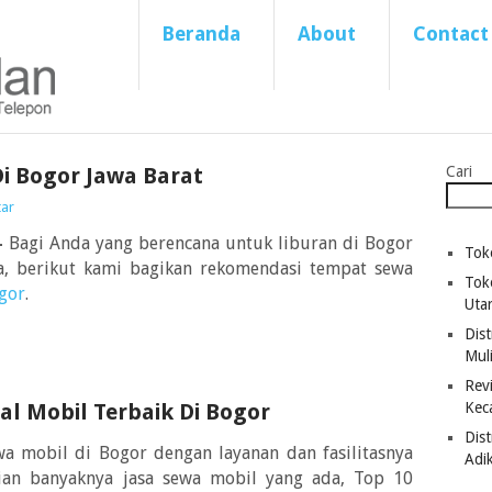
Beranda
About
Contact
Di Bogor Jawa Barat
Cari
tar
–
Bagi Anda yang berencana untuk liburan di Bogor
Tok
na, berikut kami bagikan rekomendasi tempat sewa
Tok
gor
.
Uta
Dist
Mul
Revi
al Mobil Terbaik Di Bogor
Kec
Dis
a mobil di Bogor dengan layanan dan fasilitasnya
Adi
ian banyaknya jasa sewa mobil yang ada, Top 10