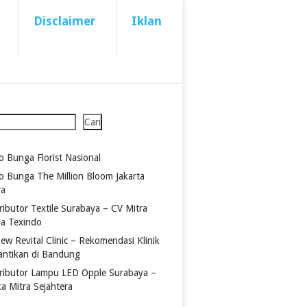
Disclaimer
Iklan
Cari
o Bunga Florist Nasional
o Bunga The Million Bloom Jakarta
ra
ributor Textile Surabaya – CV Mitra
ia Texindo
ew Revital Clinic – Rekomendasi Klinik
antikan di Bandung
tributor Lampu LED Opple Surabaya –
ka Mitra Sejahtera