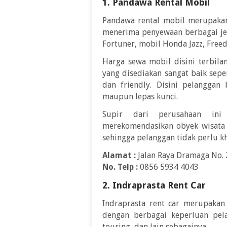
1. Pandawa Rental Mobil
Pandawa rental mobil merupakan
menerima penyewaan berbagai jen
Fortuner, mobil Honda Jazz, Freed
Harga sewa mobil disini terbil
yang disediakan sangat baik sep
dan friendly. Disini pelangga
maupun lepas kunci.
Supir dari perusahaan ini
merekomendasikan obyek wisata y
sehingga pelanggan tidak perlu kh
Alamat :
Jalan Raya Dramaga No. 
No. Telp :
0856 5934 4043
2. Indraprasta Rent Car
Indraprasta rent car merupakan
dengan berbagai keperluan pela
touring, dan lain sebagainya.