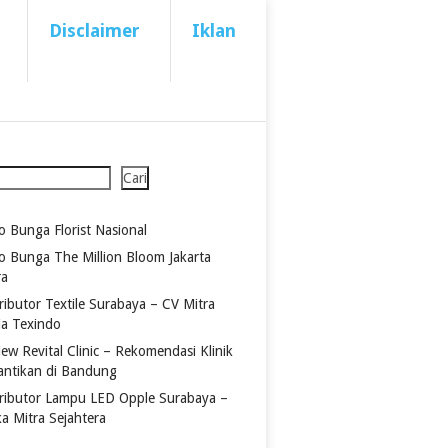
Disclaimer
Iklan
Cari
o Bunga Florist Nasional
o Bunga The Million Bloom Jakarta
ra
ributor Textile Surabaya – CV Mitra
ia Texindo
ew Revital Clinic – Rekomendasi Klinik
antikan di Bandung
tributor Lampu LED Opple Surabaya –
ka Mitra Sejahtera