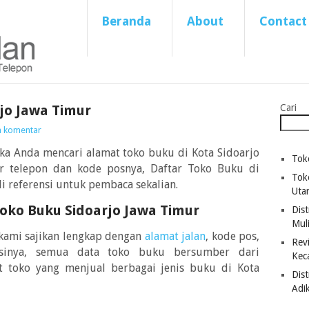
Beranda
About
Contact
jo Jawa Timur
Cari
a komentar
ka Anda mencari alamat toko buku di Kota Sidoarjo
Tok
r telepon dan kode posnya, Daftar Toko Buku di
Tok
i referensi untuk pembaca sekalian.
Uta
oko Buku Sidoarjo Jawa Timur
Dist
Mul
 kami sajikan lengkap dengan
alamat jalan
, kode pos,
Revi
sinya, semua data toko buku bersumber dari
Kec
at toko yang menjual berbagai jenis buku di Kota
Dis
Adi