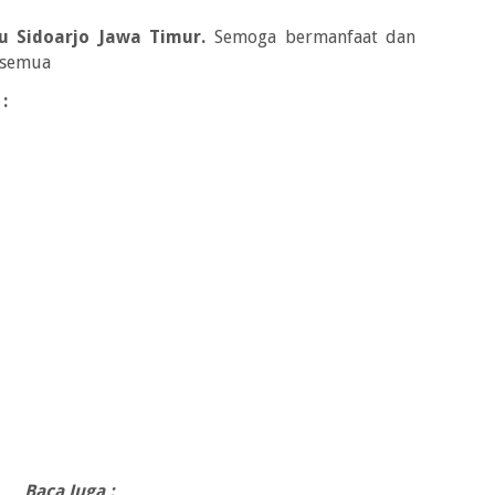
u Sidoarjo Jawa Timur.
Semoga bermanfaat dan
a semua
:
Baca Juga :