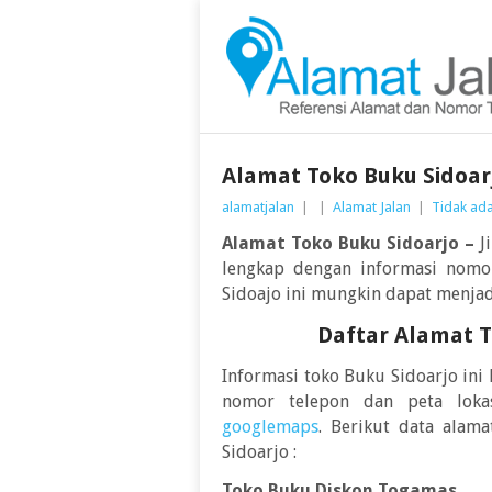
Alamat Toko Buku Sidoar
alamatjalan
|
|
Alamat Jalan
|
Tidak ad
Alamat Toko Buku Sidoarjo –
Ji
lengkap dengan informasi nomo
Sidoajo ini mungkin dapat menjad
Daftar Alamat T
Informasi toko Buku Sidoarjo ini
nomor telepon dan peta loka
googlemaps
. Berikut data alam
Sidoarjo :
Toko Buku Diskon Togamas