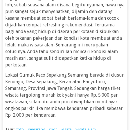
loh, sebab suasana alam disana begitu nyaman, hawa nya
pun sangat sejuk menyehatkan, dijamin deh datang
kesana membuat sobat betah berlama-lama dan cocok
dijadikan tempat refreshing rekomendasi. Terutama
bagi anda yang hidup di daerah perkotaan disibukkan
oleh tekanan pekerjaan dan kondisi kota membuat anda
lelah, maka
wisata
alam Semarang ini merupakan
solusinya. Anda tahu sendiri lah mencari kondisi alam
masih asri, sangat sulit didapatkan ketika hidup di
perkotaan.
Lokasi Gumuk Reco Sepakung Semarang berada di dusun
Kenongo, Desa Sepakung, Kecamatan Banyubiru,
Semarang, Provinsi Jawa Tengah. Sedangkan harga tiket
wisata tergolong murah kok yakni hanya Rp. 5.000 per
wisatawan, selain itu anda pun diwajibkan membayar
ongkos parkir jika membawa kendaraan pribadi sebesar
Rp. 2.000 per kendaraan.
Tags:
foto
,
Semarang
,
spot
,
wisata
,
wisata alam