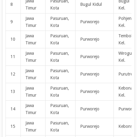
Jawa
Pasuruan,
Bugul K
8
Bugul Kidul
Timur
Kota
Kel.
Jawa
Pasuruan,
Pohjentre
9
Purworejo
Timur
Kota
Kel.
Jawa
Pasuruan,
Tembokre
10
Purworejo
Timur
Kota
Kel.
Jawa
Pasuruan,
Wiroguna
11
Purworejo
Timur
Kota
Kel.
Jawa
Pasuruan,
12
Purworejo
Purutrejo,
Timur
Kota
Jawa
Pasuruan,
Kebonagu
13
Purworejo
Timur
Kota
Kel.
Jawa
Pasuruan,
14
Purworejo
Purworejo
Timur
Kota
Jawa
Pasuruan,
15
Purworejo
Kebonsari,
Timur
Kota