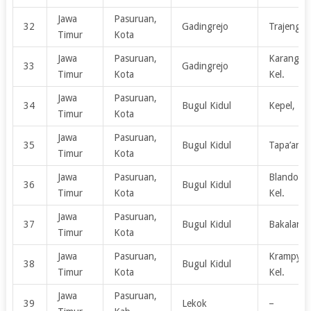
Jawa
Pasuruan,
32
Gadingrejo
Trajeng, K
Timur
Kota
Jawa
Pasuruan,
Karangan
33
Gadingrejo
Timur
Kota
Kel.
Jawa
Pasuruan,
34
Bugul Kidul
Kepel, Kel
Timur
Kota
Jawa
Pasuruan,
35
Bugul Kidul
Tapa’an, K
Timur
Kota
Jawa
Pasuruan,
Blandong
36
Bugul Kidul
Timur
Kota
Kel.
Jawa
Pasuruan,
37
Bugul Kidul
Bakalan, K
Timur
Kota
Jawa
Pasuruan,
Krampyan
38
Bugul Kidul
Timur
Kota
Kel.
Jawa
Pasuruan,
39
Lekok
–