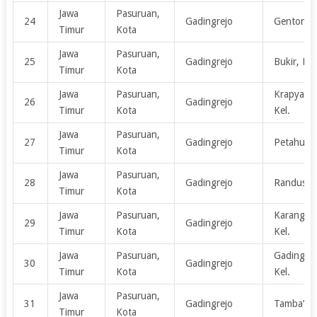
Jawa
Pasuruan,
24
Gadingrejo
Gentong, 
Timur
Kota
Jawa
Pasuruan,
25
Gadingrejo
Bukir, Kel
Timur
Kota
Jawa
Pasuruan,
Krapyakre
26
Gadingrejo
Timur
Kota
Kel.
Jawa
Pasuruan,
27
Gadingrejo
Petahuan,
Timur
Kota
Jawa
Pasuruan,
28
Gadingrejo
Randusari,
Timur
Kota
Jawa
Pasuruan,
Karangke
29
Gadingrejo
Timur
Kota
Kel.
Jawa
Pasuruan,
Gadingrej
30
Gadingrejo
Timur
Kota
Kel.
Jawa
Pasuruan,
31
Gadingrejo
Tamba’an,
Timur
Kota