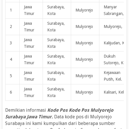
Jawa
Surabaya,
Manyar
1
Mulyorejo
Timur
Kota
Sabrangan, Ke
Jawa
Surabaya,
2
Mulyorejo
Mulyorejo, Kel
Timur
Kota
Jawa
Surabaya,
3
Mulyorejo
Kalijudan, Kel.
Timur
Kota
Jawa
Surabaya,
Dukuh
4
Mulyorejo
Timur
Kota
Sutorejo, Kel.
Jawa
Surabaya,
Kejawaan
5
Mulyorejo
Timur
Kota
Putih, Kel.
Jawa
Surabaya,
6
Mulyorejo
Kalisari, Kel.
Timur
Kota
Demikian informasi
Kode Pos Kode Pos Mulyorejo
Surabaya Jawa Timur.
Data kode pos di Mulyorejo
Surabaya ini kami kumpulkan dari beberapa sumber