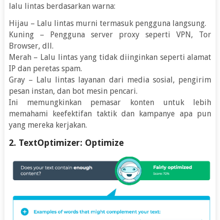
lalu lintas berdasarkan warna:
Hijau – Lalu lintas murni termasuk pengguna langsung.
Kuning – Pengguna server proxy seperti VPN, Tor
Browser, dll.
Merah – Lalu lintas yang tidak diinginkan seperti alamat
IP dan peretas spam.
Gray – Lalu lintas layanan dari media sosial, pengirim
pesan instan, dan bot mesin pencari.
Ini memungkinkan pemasar konten untuk lebih
memahami keefektifan taktik dan kampanye apa pun
yang mereka kerjakan.
2. TextOptimizer: Optimize