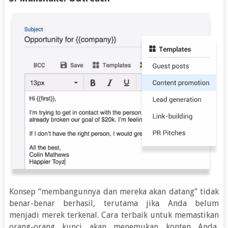
Konsep “membangunnya dan mereka akan datang” tidak
benar-benar berhasil, terutama jika Anda belum
menjadi merek terkenal. Cara terbaik untuk memastikan
orang-orang kunci akan menemukan konten Anda,