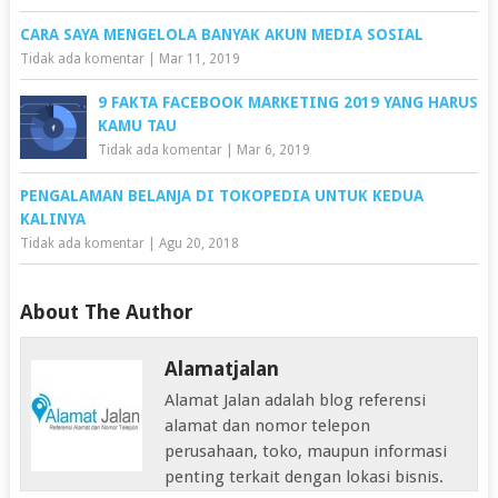
CARA SAYA MENGELOLA BANYAK AKUN MEDIA SOSIAL
Tidak ada komentar
|
Mar 11, 2019
9 FAKTA FACEBOOK MARKETING 2019 YANG HARUS
KAMU TAU
Tidak ada komentar
|
Mar 6, 2019
PENGALAMAN BELANJA DI TOKOPEDIA UNTUK KEDUA
KALINYA
Tidak ada komentar
|
Agu 20, 2018
About The Author
Alamatjalan
Alamat Jalan adalah blog referensi
alamat dan nomor telepon
perusahaan, toko, maupun informasi
penting terkait dengan lokasi bisnis.