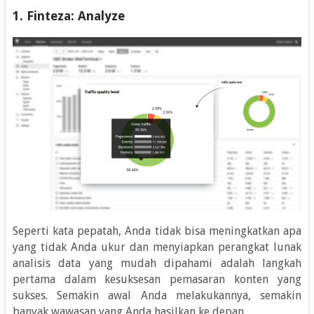
1. Finteza: Analyze
Seperti kata pepatah, Anda tidak bisa meningkatkan apa
yang tidak Anda ukur dan menyiapkan perangkat lunak
analisis data yang mudah dipahami adalah langkah
pertama dalam kesuksesan pemasaran konten yang
sukses. Semakin awal Anda melakukannya, semakin
banyak wawasan yang Anda hasilkan ke depan.