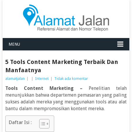
MENU
5 Tools Content Marketing Terbaik Dan
Manfaatnya
alamatjalan
|
|
Internet
|
Tidak ada komentar
Tools Content Marketing
–
Penelitian telah
menunjukkan bahwa departemen pemasaran yang paling
sukses adalah mereka yang menggunakan tools atau alat
bantu dalam mempromosikan kontent mereka.
Daftar Isi :