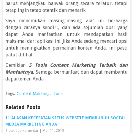
harus menjangkau banyak orang secara teratur, tetapi
tetap ingin tetap otentik dan menarik.
Saya menemukan masing-masing alat ini berharga
dengan caranya sendiri, dan ada sejumlah opsi yang
dapat Anda manfaatkan untuk mendapatkan hasil
maksimal dari aplikasi ini. Jika Anda sedang mencari opsi
untuk meningkatkan permainan konten Anda, ini pasti
patut dilihat.
Demikian
5 Tools Content Marketing Terbaik dan
Manfaatnya.
Semoga bermanfaat dan dapat membantu
departemen Anda.
Tags:
Content Maketing
,
Tools
Related Posts
11 ALASAN KECEPATAN SITUS WEBSITE MEMBUNUH SOCIAL
MEDIA MARKETING ANDA
Tidak ada komentar
|
Mar 11, 2019