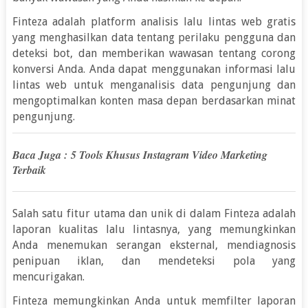
Finteza adalah platform analisis lalu lintas web gratis
yang menghasilkan data tentang perilaku pengguna dan
deteksi bot, dan memberikan wawasan tentang corong
konversi Anda. Anda dapat menggunakan informasi lalu
lintas web untuk menganalisis data pengunjung dan
mengoptimalkan konten masa depan berdasarkan minat
pengunjung.
Baca Juga :
5 Tools Khusus Instagram Video Marketing
Terbaik
Salah satu fitur utama dan unik di dalam Finteza adalah
laporan kualitas lalu lintasnya, yang memungkinkan
Anda menemukan serangan eksternal, mendiagnosis
penipuan iklan, dan mendeteksi pola yang
mencurigakan.
Finteza memungkinkan Anda untuk memfilter laporan