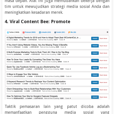
masa depan. Alat ini juga memudahkan bekerja dengan
tim untuk mewujudkan strategi media sosial Anda dan
meningkatkan kesadaran merek.
4. Viral Content Bee: Promote
Taktik pemasaran lain yang patut dicoba adalah
memanfaatkan pengguna media sosial yang