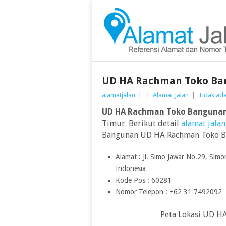
UD HA Rachman Toko Ba
alamatjalan
|
|
Alamat Jalan
|
Tidak ad
UD HA Rachman Toko Banguna
Timur. Berikut detail
alamat jalan
Bangunan UD HA Rachman Toko B
Alamat : Jl. Simo Jawar No.29, Si
Indonesia
Kode Pos : 60281
Nomor Telepon : +62 31 7492092
Peta Lokasi UD H