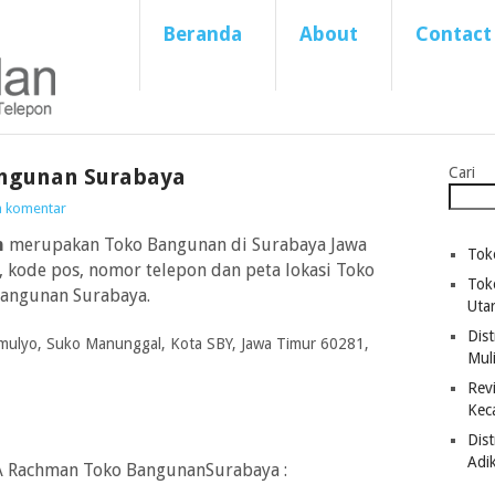
Beranda
About
Contact
ngunan Surabaya
Cari
a komentar
n
merupakan Toko Bangunan di Surabaya Jawa
Tok
, kode pos, nomor telepon dan peta lokasi Toko
Tok
angunan Surabaya.
Uta
Dist
momulyo, Suko Manunggal, Kota SBY, Jawa Timur 60281,
Mul
Revi
Kec
Dis
Adi
A Rachman Toko BangunanSurabaya :