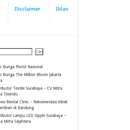
Disclaimer
Iklan
Cari
o Bunga Florist Nasional
o Bunga The Million Bloom Jakarta
ra
ributor Textile Surabaya – CV Mitra
ia Texindo
ew Revital Clinic – Rekomendasi Klinik
antikan di Bandung
tributor Lampu LED Opple Surabaya –
ka Mitra Sejahtera